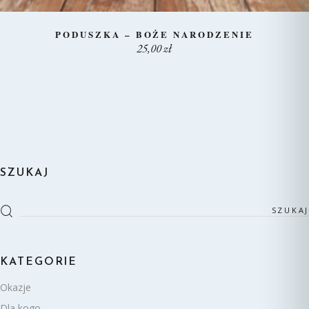
PODUSZKA – BOŻE NARODZENIE
25,00 zł
SZUKAJ
Szukaj
KATEGORIE
Okazje
Dla kogo