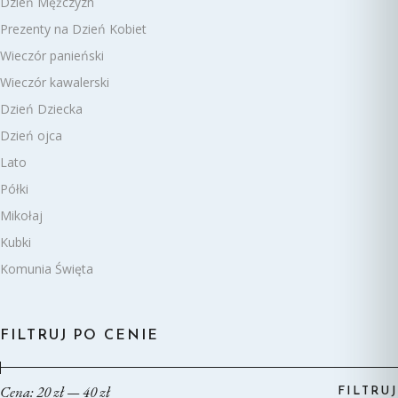
Dzień Mężczyzn
Prezenty na Dzień Kobiet
Wieczór panieński
Wieczór kawalerski
Dzień Dziecka
Dzień ojca
Lato
Półki
Mikołaj
Kubki
Komunia Święta
FILTRUJ PO CENIE
Cena:
20 zł
—
40 zł
FILTRUJ
Cena
Cena