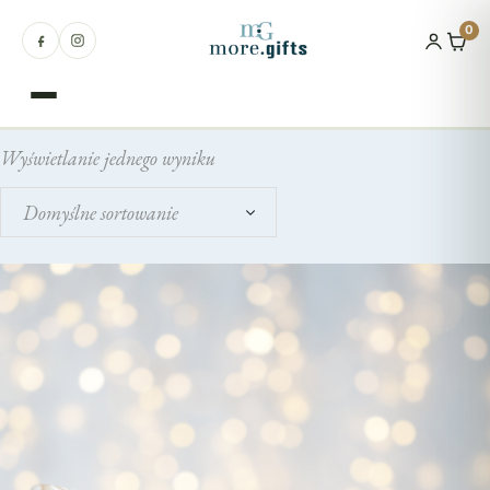
0
Wyświetlanie jednego wyniku
Produkty
Domyślne sortowanie
Okazje
Dla kogo
Natura
Miejsca
Zakątek nadziei