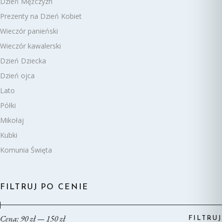
Dzień Mężczyzn
Prezenty na Dzień Kobiet
Wieczór panieński
Wieczór kawalerski
Dzień Dziecka
Dzień ojca
Lato
Półki
Mikołaj
Kubki
Komunia Święta
FILTRUJ PO CENIE
Cena:
90 zł
—
150 zł
FILTRUJ
Cena
Cena