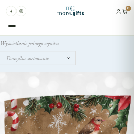
0
Wyświetlanie jednego wyniku
Produkty
Domyślne sortowanie
Okazje
Dla kogo
Natura
Miejsca
Zakątek nadziei