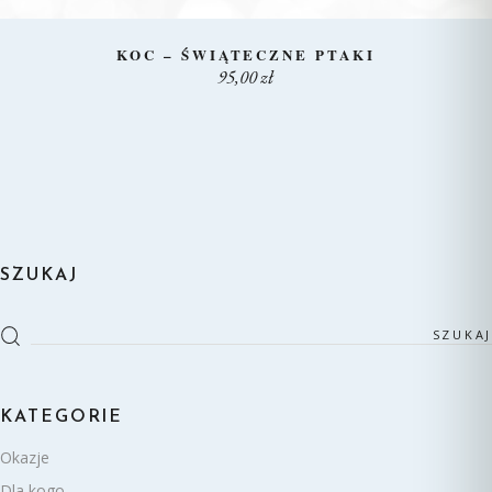
KOC – ŚWIĄTECZNE PTAKI
95,00 zł
SZUKAJ
Szukaj
KATEGORIE
Okazje
Dla kogo