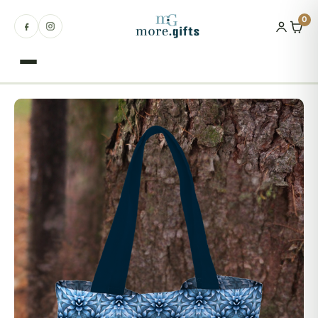
0
Produkty
Okazje
Dla kogo
Natura
Miejsca
Zakątek nadziei